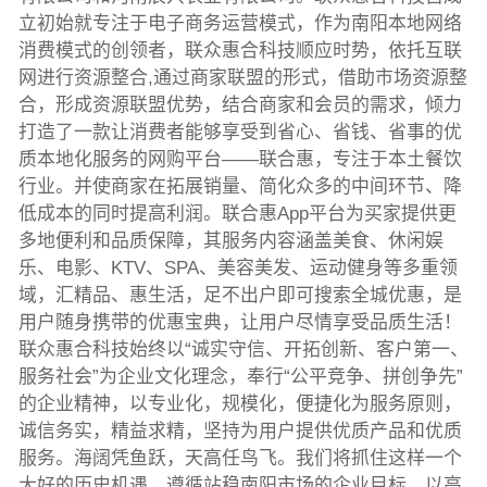
立初始就专注于电子商务运营模式，作为南阳本地网络
消费模式的创领者，联众惠合科技顺应时势，依托互联
网进行资源整合,通过商家联盟的形式，借助市场资源整
合，形成资源联盟优势，结合商家和会员的需求，倾力
打造了一款让消费者能够享受到省心、省钱、省事的优
质本地化服务的网购平台——联合惠，专注于本土餐饮
行业。并使商家在拓展销量、简化众多的中间环节、降
低成本的同时提高利润。联合惠App平台为买家提供更
多地便利和品质保障，其服务内容涵盖美食、休闲娱
乐、电影、KTV、SPA、美容美发、运动健身等多重领
域，汇精品、惠生活，足不出户即可搜索全城优惠，是
用户随身携带的优惠宝典，让用户尽情享受品质生活！
联众惠合科技始终以“诚实守信、开拓创新、客户第一、
服务社会”为企业文化理念，奉行“公平竞争、拼创争先”
的企业精神，以专业化，规模化，便捷化为服务原则，
诚信务实，精益求精，坚持为用户提供优质产品和优质
服务。海阔凭鱼跃，天高任鸟飞。我们将抓住这样一个
大好的历史机遇，遵循站稳南阳市场的企业目标，以高