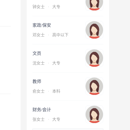
钟女士
·
大专
家政/保安
邓女士
·
高中以下
文员
沈女士
·
大专
教师
俞女士
·
本科
财务/会计
张女士
·
大专