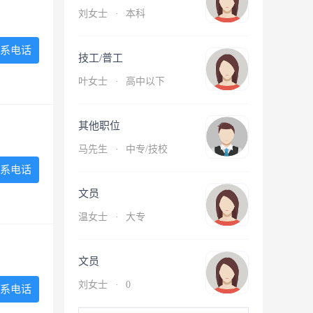
刘女士
·
本科
系电话
技工/普工
叶女士
·
高中以下
其他职位
马先生
·
中专/技校
系电话
文员
温女士
·
大专
文员
刘女士
·
0
系电话