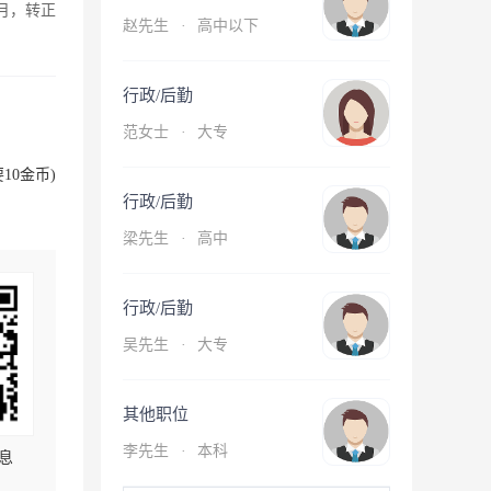
月，转正
赵先生
·
高中以下
行政/后勤
范女士
·
大专
10金币)
行政/后勤
梁先生
·
高中
行政/后勤
吴先生
·
大专
其他职位
李先生
·
本科
息