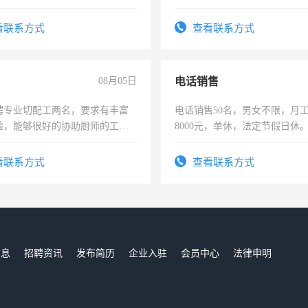
上进心，有工作经验者优先！
看联系方式
查看联系方式
08月05日
电话销售
聘专业切配工两名，要求有丰富
电话销售50名，男女不限，月工资
验，能够很好的协助厨师的工
8000元，单休，法定节假日休
住，每月有公休，工资3500-
看联系方式
查看联系方式
信息
招聘资讯
发布简历
企业入驻
会员中心
法律申明
们