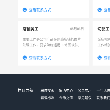
查看联系方式
查
店铺美工
08月06日
切配工
主要工作是公司产品在网络店铺的图片
饭店招
处理工作，要求熟练运用PS修图软件,工
工作经
作时间每天8小时，待遇优厚。
作。包吃
4500。
查看联系方式
查
栏目导航:
职位搜索
简历中心
名企展示
一句话
套餐标准
金币充值
意见建议
联系我