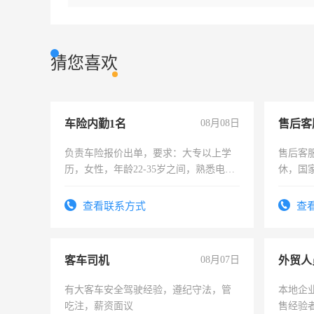
猜您喜欢
车险内勤1名
08月08日
售后客
负责车险报价出单，要求：大专以上学
售后客服
历，女性，年龄22-35岁之间，熟悉电脑
休，国
操作，工作态度认真，具有团队精神，
试用期1-3个月，转正后交纳五险，
查看联系方式
查
客车司机
08月07日
外贸人
有大客车安全驾驶经验，遵纪守法，管
本地企
吃注，薪资面议
售经验