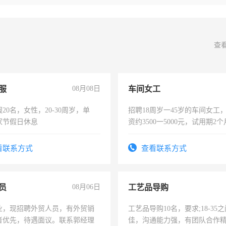
查
服
08月08日
车间女工
20名，女性，20-30周岁，单
招聘18周岁一45岁的车间女工
家节假日休息
资约3500一5000元，试用期2
险，有年薪假，年底福利
看联系方式
查看联系方式
员
08月06日
工艺品导购
业，现招聘外贸人员，有外贸销
工艺品导购10名，要求;18-35
者优先，待遇面议。联系郭经理
佳，沟通能力强，有团队合作